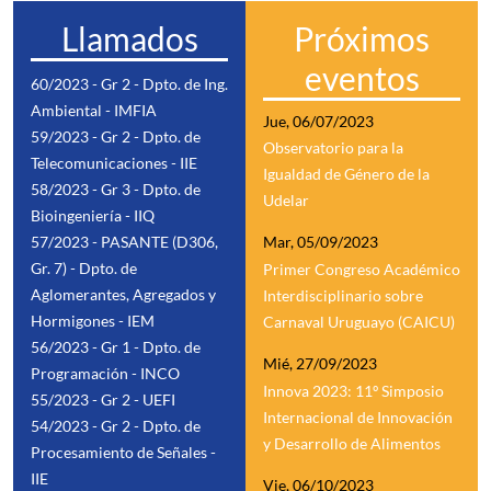
Llamados
Próximos
eventos
60/2023 - Gr 2 - Dpto. de Ing.
Ambiental - IMFIA
Jue, 06/07/2023
59/2023 - Gr 2 - Dpto. de
Observatorio para la
Telecomunicaciones - IIE
Igualdad de Género de la
58/2023 - Gr 3 - Dpto. de
Udelar
Bioingeniería - IIQ
57/2023 - PASANTE (D306,
Mar, 05/09/2023
Gr. 7) - Dpto. de
Primer Congreso Académico
Aglomerantes, Agregados y
Interdisciplinario sobre
Hormigones - IEM
Carnaval Uruguayo (CAICU)
56/2023 - Gr 1 - Dpto. de
Mié, 27/09/2023
Programación - INCO
Innova 2023: 11º Simposio
55/2023 - Gr 2 - UEFI
Internacional de Innovación
54/2023 - Gr 2 - Dpto. de
y Desarrollo de Alimentos
Procesamiento de Señales -
IIE
Vie, 06/10/2023