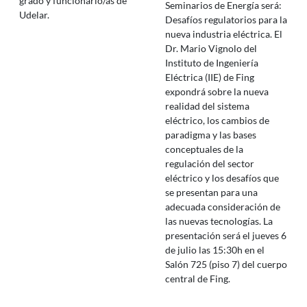
grado y funcionario/as de
Seminarios de Energía será:
Udelar.
Desafíos regulatorios para la
nueva industria eléctrica. El
Dr. Mario Vignolo del
Instituto de Ingeniería
Eléctrica (IIE) de Fing
expondrá sobre la nueva
realidad del sistema
eléctrico, los cambios de
paradigma y las bases
conceptuales de la
regulación del sector
eléctrico y los desafíos que
se presentan para una
adecuada consideración de
las nuevas tecnologías. La
presentación será el jueves 6
de julio las 15:30h en el
Salón 725 (piso 7) del cuerpo
central de Fing.