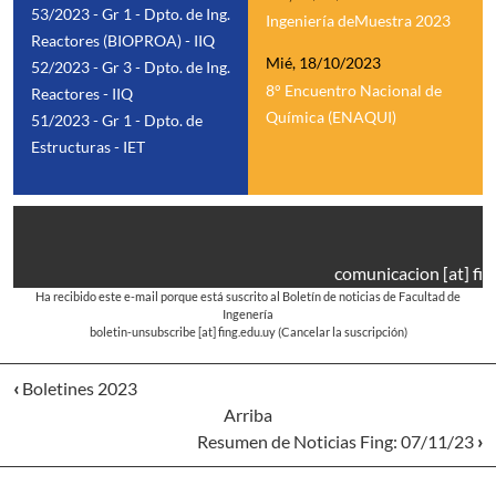
53/2023 - Gr 1 - Dpto. de Ing.
Ingeniería deMuestra 2023
Reactores (BIOPROA) - IIQ
Mié, 18/10/2023
52/2023 - Gr 3 - Dpto. de Ing.
8° Encuentro Nacional de
Reactores - IIQ
Química (ENAQUI)
51/2023 - Gr 1 - Dpto. de
Estructuras - IET
comunicacion
[at]
fin
Ha recibido este e-mail porque está suscrito al Boletín de noticias de Facultad de
Ingenería
boletin-unsubscribe
[at]
fing.edu.uy
(Cancelar la suscripción)
‹
Boletines 2023
Arriba
Resumen de Noticias Fing: 07/11/23
›