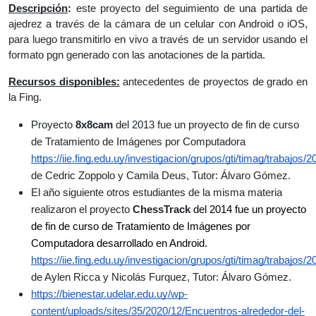
Descripción
: 
este proyecto del seguimiento de una partida de 
ajedrez a través de la cámara de un celular con Android o iOS, 
para luego transmitirlo en vivo a través de un servidor usando el 
formato pgn generado con las anotaciones de la partida.
Recursos disponibles:
 antecedentes de proyectos de grado en 
la Fing.
Proyecto 
8x8cam
 del 2013 fue un proyecto de fin de curso 
de Tratamiento de Imágenes por Computadora 
https://iie.fing.edu.uy/investigacion/grupos/gti/timag/trabajos/
de Cedric Zoppolo y Camila Deus, Tutor: Álvaro Gómez.
El año siguiente otros estudiantes de la misma materia 
realizaron el proyecto 
ChessTrack
del 2014 fue un proyecto 
de fin de curso de Tratamiento de Imágenes por 
Computadora desarrollado en Android. 
https://iie.fing.edu.uy/investigacion/grupos/gti/timag/trabajos/
de Aylen Ricca y Nicolás Furquez, Tutor: Álvaro Gómez.
https://bienestar.udelar.edu.uy/wp-
content/uploads/sites/35/2020/12/Encuentros-alrededor-del-