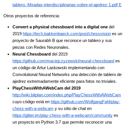
tablero.-Miradas-interdisciplinarias-sobre-el-ajedrez-1.pdf E
Otros proyectos de referencia:
Convert a physical chessboard into a digital one 
del 
2019 
https://tech.bakkenbaeck.com/post/chessvision
 es un 
proyecto de Saurabh B que reconoce un tablero y sus 
piezas con Redes Neuronales.
Neural Chessboard
 del 2019 
https://github.com/maciejczyzewski/neural-chessboard
 es 
un código de Artur Laskowski implementando con 
Convolutional Neural Networks una detección de tablero de 
ajedrez extremadamente eficiente para fotos no triviales. 
PlayChessWithAWebCam del 2019 
http://wiki.bitplan.com/index.php/PlayChessWithAWebCam
cuyo código está en 
https://github.com/WolfgangFahl/play-
chess-with-a-webcam
 y su sitio de chat en 
https://gitter.im/play-chess-with-a-webcam/community
 es 
un proyecto en Python 3.7 que permite reconocer una 