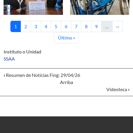
Página actual
Página
Página
Página
Página
Página
Página
Página
Página
Siguient
1
2
3
4
5
6
7
8
9
…
››
Última página
Último »
Instituto o Unidad
SSAA
‹
Resumen de Noticias Fing: 29/04/26
Arriba
Videoteca
›