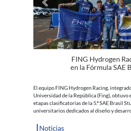
Previous
Coloquio de Fí
supermasivo del c
En esta charla, el Dr. Gastón Gilbert hará un
explicará qué se ha aprendido de estos astro
horas.
Noticias