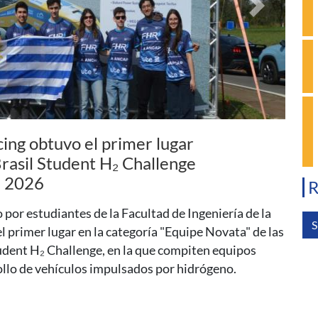
Siguiente
sica: El agujero negro
entro de nuestra galaxia
R
a introducción a la física de los agujeros negros y
s en la última década. Será el 13 de agosto, a las 17
S