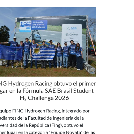
NG Hydrogen Racing obtuvo el primer
ugar en la Fórmula SAE Brasil Student
H₂ Challenge 2026
equipo FING Hydrogen Racing, integrado por
udiantes de la Facultad de Ingeniería de la
versidad de la República (Fing), obtuvo el
mer lugar en la categoría "Equipe Novata" de las
as clasificatorias de la 5.ª SAE Brasil Student H₂
llenge, en la que compiten equipos