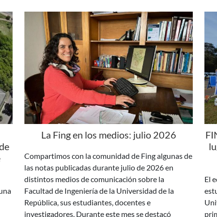
La Fing en los medios: julio 2026
FI
 de
l
Compartimos con la comunidad de Fing algunas de
e
las notas publicadas durante julio de 2026 en
distintos medios de comunicación sobre la
El 
 una
Facultad de Ingeniería de la Universidad de la
est
República, sus estudiantes, docentes e
Uni
investigadores. Durante este mes se destacó
pri
as
especialmente la repercusión del proyecto Fórmula
etap
SAE H2 Uruguay y el nombramiento de Paola
Cha