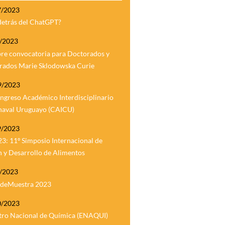
7/2023
detrás del ChatGPT?
7/2023
bre convocatoria para Doctorados y
rados Marie Sklodowska Curie
9/2023
ngreso Académico Interdisciplinario
naval Uruguayo (CAICU)
9/2023
3: 11º Simposio Internacional de
 y Desarrollo de Alimentos
0/2023
a deMuestra 2023
0/2023
tro Nacional de Química (ENAQUI)