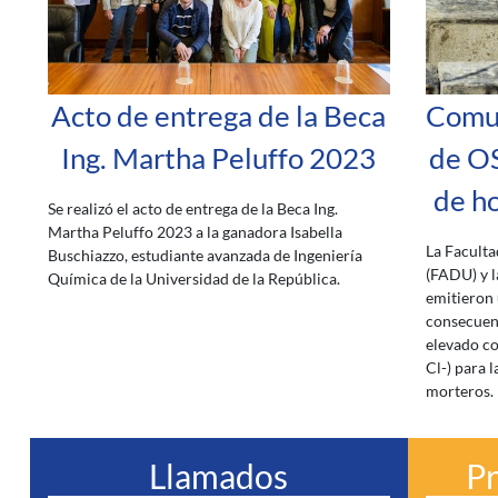
Acto de entrega de la Beca
Comun
Ing. Martha Peluffo 2023
de OS
de h
Se realizó el acto de entrega de la Beca Ing.
Martha Peluffo 2023 a la ganadora Isabella
La Faculta
Buschiazzo, estudiante avanzada de Ingeniería
(FADU) y l
Química de la Universidad de la República.
emitieron 
consecuenc
elevado co
Cl-) para 
morteros.
Llamados
P