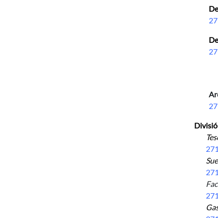
De
27
De
27
27
Ar
27
Divisi
Tesor
271
Suel
271
Factu
271
Gasto