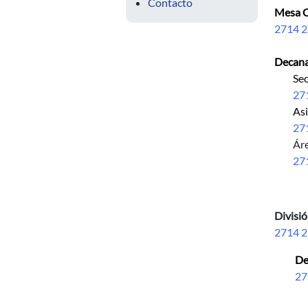
Contacto
Mesa C
2714 2
Decan
Secre
27
As
27
Ár
27
Divisió
2714 2
De
27