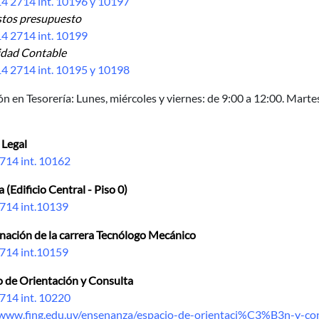
2714 int. 10196 y 10197
os presupuesto
 2714 int. 10199
ad Contable
2714 int. 10195 y 10198
ón en Tesorería:
Lunes, miércoles y viernes: de 9:00 a 12:00. Martes
 Legal
714 int. 10162
 (Edificio Central - Piso 0)
714 int.10139
nación de la carrera Tecnólogo Mecánico
714 int.10159
o de Orientación y Consulta
714 int. 10220
/www.fing.edu.uy/ensenanza/espacio-de-orientaci%C3%B3n-y-co