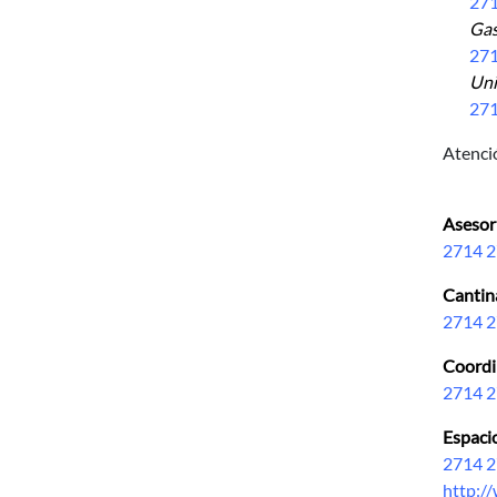
2714 
Gast
2714
Unid
2714 
Atenci
Asesor
2714 2
Cantina
2714 2
Coordi
2714 2
Espaci
2714 2
http:/