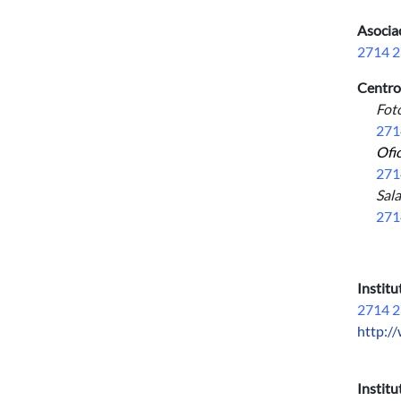
Asociac
2714 2
Centro
Fotoc
271
Ofic
271
Sal
271
Instit
2714 2
http:/
Instit