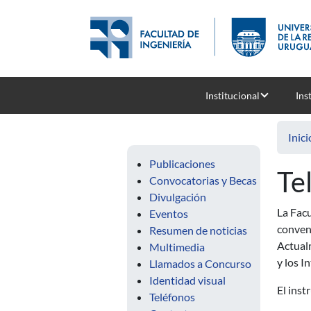
Pasar al contenido principal
Institucional
Ins
Inici
Publicaciones
Te
Convocatorias y Becas
Divulgación
La Facu
Eventos
conven
Resumen de noticias
Actualm
Multimedia
y los I
Llamados a Concurso
Identidad visual
El inst
Teléfonos