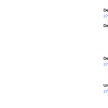
De
27
De
Se
Se
De
27
Un
27