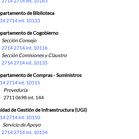
2714 2714 int. 10163
partamento de Biblioteca
14 2714 int. 10133
partamento de Cogobierno
cción Consejo
2714 2714 int. 10116
cción Comisiones y Claustro
2714 2714 int. 10135
partamento de Compras - Suministros
14 2714 int. 10115
Proveduría
2711 0698 int. 144
idad de Gestión de Infraestructura (UGI)
14 2714 int. 10150
Servicio de Apoyo
2714 2714 int. 10154