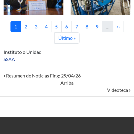
Página actual
Página
Página
Página
Página
Página
Página
Página
Página
Siguient
1
2
3
4
5
6
7
8
9
…
››
Última página
Último »
Instituto o Unidad
SSAA
‹
Resumen de Noticias Fing: 29/04/26
Arriba
Videoteca
›