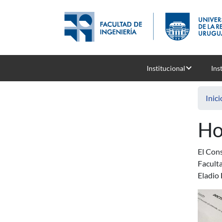
Pasar al contenido principal
Institucional
Ins
Inici
Ho
El Cons
Faculta
Eladio 