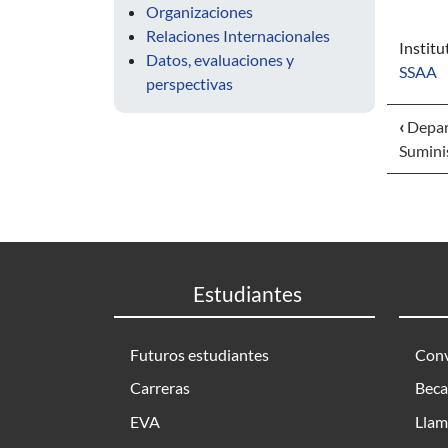
Organizaciones
Relaciones Internacionales
Instit
Datos, evaluaciones y
SSAA
perspectivas
‹
Depar
Sumini
Estudiantes
Futuros estudiantes
Conv
Carreras
Beca
EVA
Llam