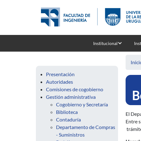
Pasar al contenido principal
Institucional
Ins
Inici
Presentación
Autoridades
Comisiones de cogobierno
B
Gestión administrativa
Cogobierno y Secretaría
Biblioteca
El Depa
Contaduría
Entre s
Departamento de Compras
trámite
- Suministros