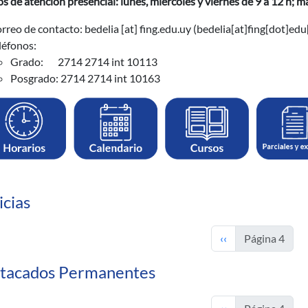
s de atención presencial: lunes, miércoles y viernes de 9 a 12 h; ma
rreo de contacto:
bedelia
[at]
fing.edu.uy
(bedelia[at]fing[dot]edu
léfonos:
Grado: 2714 2714 int 10113
Posgrado: 2714 2714 int 10163
icias
Página anterior
‹‹
Página 4
tacados Permanentes
Página anterior