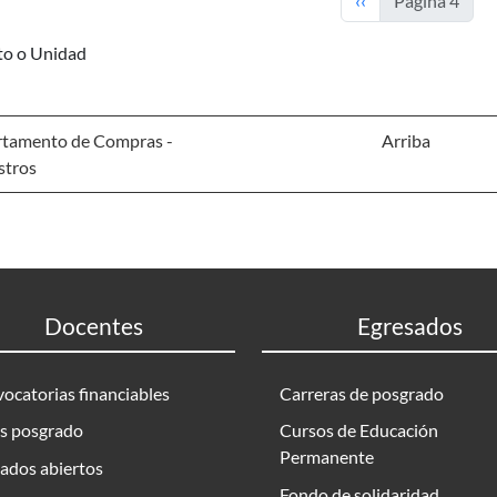
‹‹
Página 4
uto o Unidad
tamento de Compras -
Arriba
stros
Docentes
Egresados
ocatorias financiables
Carreras de posgrado
s posgrado
Cursos de Educación
Permanente
ados abiertos
Fondo de solidaridad