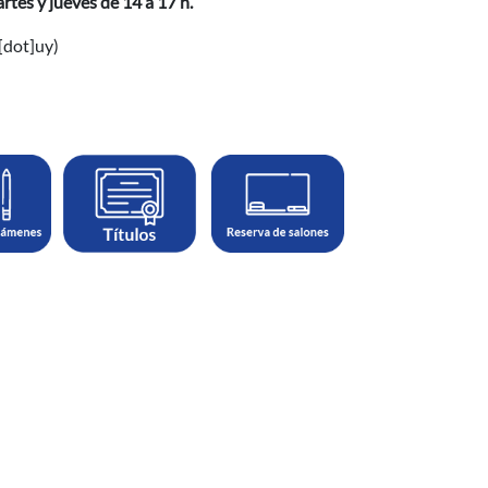
rtes y jueves de 14 a 17 h.
[dot]uy)