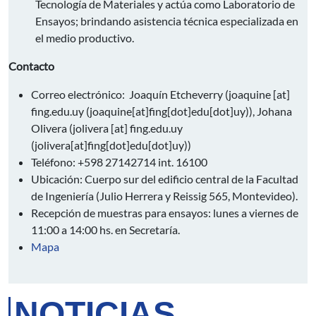
Tecnología de Materiales y actúa como Laboratorio de
Ensayos; brindando asistencia técnica especializada en
el medio productivo.
Contacto
Correo electrónico: Joaquín Etcheverry (
joaquine
[at]
fing.edu.uy
(joaquine[at]fing[dot]edu[dot]uy)
), Johana
Olivera (
jolivera
[at]
fing.edu.uy
(jolivera[at]fing[dot]edu[dot]uy)
)
Teléfono: +598 27142714 int. 16100
Ubicación: Cuerpo sur del edificio central de la Facultad
de Ingeniería (Julio Herrera y Reissig 565, Montevideo).
Recepción de muestras para ensayos: lunes a viernes de
11:00 a 14:00 hs. en Secretaría.
Mapa
NOTICIAS