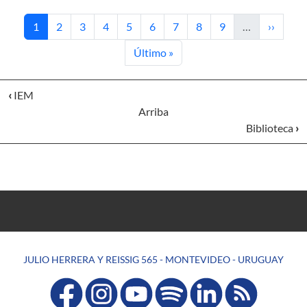
Página actual
Página
Página
Página
Página
Página
Página
Página
Página
Siguient
1
2
3
4
5
6
7
8
9
…
››
Última página
Último »
‹
IEM
Arriba
Biblioteca
›
JULIO HERRERA Y REISSIG 565 - MONTEVIDEO - URUGUAY