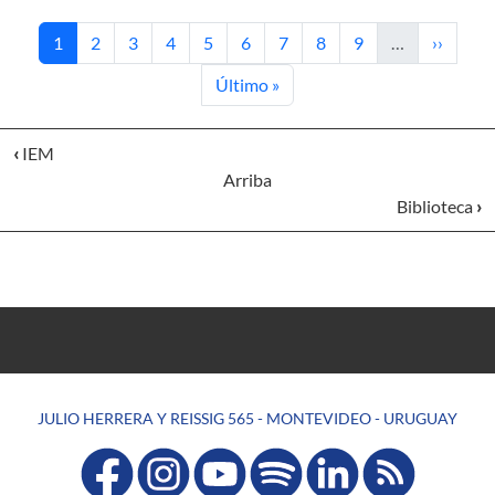
Página actual
Página
Página
Página
Página
Página
Página
Página
Página
Siguient
1
2
3
4
5
6
7
8
9
…
››
Última página
Último »
‹
IEM
Arriba
Biblioteca
›
JULIO HERRERA Y REISSIG 565 - MONTEVIDEO - URUGUAY