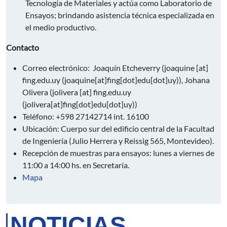
Tecnología de Materiales y actúa como Laboratorio de
Ensayos; brindando asistencia técnica especializada en
el medio productivo.
Contacto
Correo electrónico: Joaquín Etcheverry (
joaquine
[at]
fing.edu.uy
(joaquine[at]fing[dot]edu[dot]uy)
), Johana
Olivera (
jolivera
[at]
fing.edu.uy
(jolivera[at]fing[dot]edu[dot]uy)
)
Teléfono: +598 27142714 int. 16100
Ubicación: Cuerpo sur del edificio central de la Facultad
de Ingeniería (Julio Herrera y Reissig 565, Montevideo).
Recepción de muestras para ensayos: lunes a viernes de
11:00 a 14:00 hs. en Secretaría.
Mapa
NOTICIAS