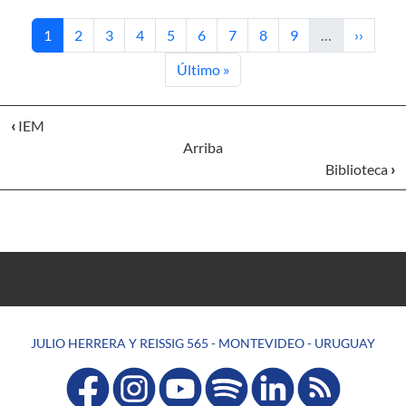
Página actual
Página
Página
Página
Página
Página
Página
Página
Página
Siguient
1
2
3
4
5
6
7
8
9
…
››
Última página
Último »
‹
IEM
Arriba
Biblioteca
›
JULIO HERRERA Y REISSIG 565 - MONTEVIDEO - URUGUAY