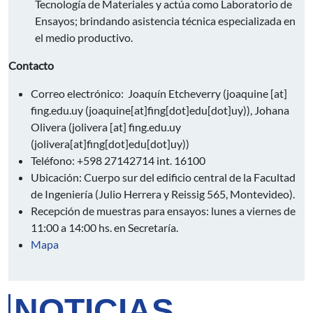
Tecnología de Materiales y actúa como Laboratorio de
Ensayos; brindando asistencia técnica especializada en
el medio productivo.
Contacto
Correo electrónico: Joaquín Etcheverry (
joaquine
[at]
fing.edu.uy
(joaquine[at]fing[dot]edu[dot]uy)
), Johana
Olivera (
jolivera
[at]
fing.edu.uy
(jolivera[at]fing[dot]edu[dot]uy)
)
Teléfono: +598 27142714 int. 16100
Ubicación: Cuerpo sur del edificio central de la Facultad
de Ingeniería (Julio Herrera y Reissig 565, Montevideo).
Recepción de muestras para ensayos: lunes a viernes de
11:00 a 14:00 hs. en Secretaría.
Mapa
NOTICIAS