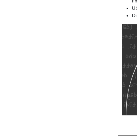
fi
Ub
Di