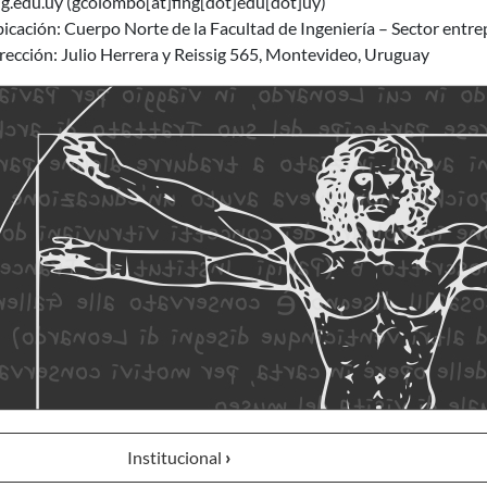
ng.edu.uy
(gcolombo[at]fing[dot]edu[dot]uy)
icación: Cuerpo Norte de la Facultad de Ingeniería – Sector entrep
rección: Julio Herrera y Reissig 565, Montevideo, Uruguay
Institucional
›