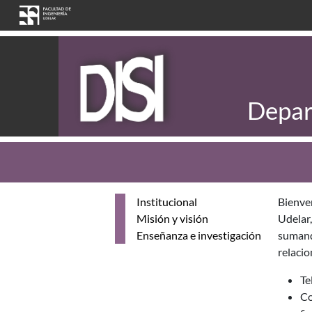
Pasar al contenido principal
Depar
Institucional
Bienven
Misión y visión
Udelar,
Enseñanza e investigación
sumando
relacio
Te
Co