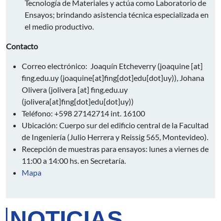
Tecnología de Materiales y actúa como Laboratorio de
Ensayos; brindando asistencia técnica especializada en
el medio productivo.
Contacto
Correo electrónico: Joaquín Etcheverry (
joaquine
[at]
fing.edu.uy
(joaquine[at]fing[dot]edu[dot]uy)
), Johana
Olivera (
jolivera
[at]
fing.edu.uy
(jolivera[at]fing[dot]edu[dot]uy)
)
Teléfono: +598 27142714 int. 16100
Ubicación: Cuerpo sur del edificio central de la Facultad
de Ingeniería (Julio Herrera y Reissig 565, Montevideo).
Recepción de muestras para ensayos: lunes a viernes de
11:00 a 14:00 hs. en Secretaría.
Mapa
NOTICIAS