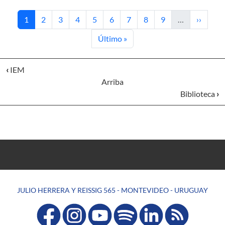
Página actual
Página
Página
Página
Página
Página
Página
Página
Página
Siguient
1
2
3
4
5
6
7
8
9
…
››
Última página
Último »
‹
IEM
Arriba
Biblioteca
›
JULIO HERRERA Y REISSIG 565 - MONTEVIDEO - URUGUAY