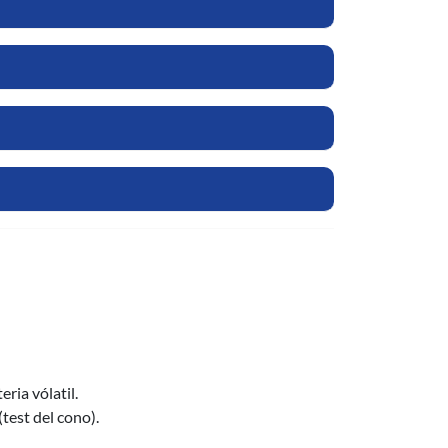
ria vólatil.
test del cono).