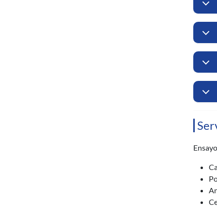
Ser
Ensayo
Ca
Po
An
Ce