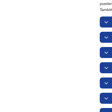
pueden 
También