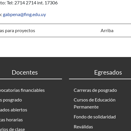
to: Tel: 2714 2714 int. 17306
o:
gabpena@fing.edu.uy
s para proyectos
Arriba
Docentes
Egresados
ocatorias financiables
Carreras de posgrado
s posgrado
Cursos de Educación
Permanente
ados abiertos
Fondo de solidaridad
as horarias
Reválidas
rios de clase