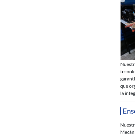
Nuestro
tecnolo
garanti
que org
la inte
Ens
Nuestro
Mecáni