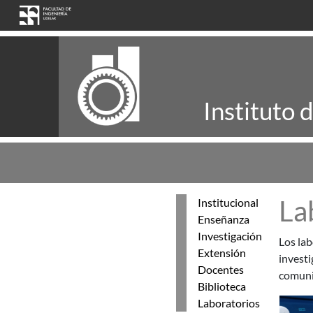
Pasar al contenido principal
Instituto 
La
Institucional
Enseñanza
Investigación
Los lab
Extensión
investi
Docentes
comuni
Biblioteca
Laboratorios