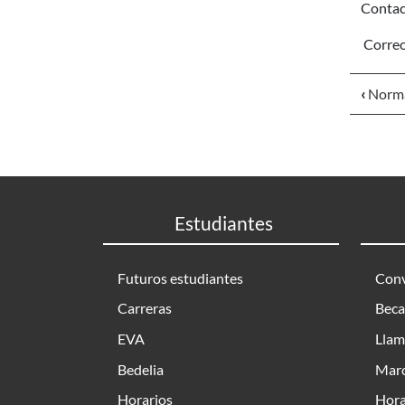
Contac
Corre
‹
Norma
Estudiantes
Futuros estudiantes
Conv
Carreras
Beca
EVA
Llam
Bedelia
Marc
Horarios
Hora