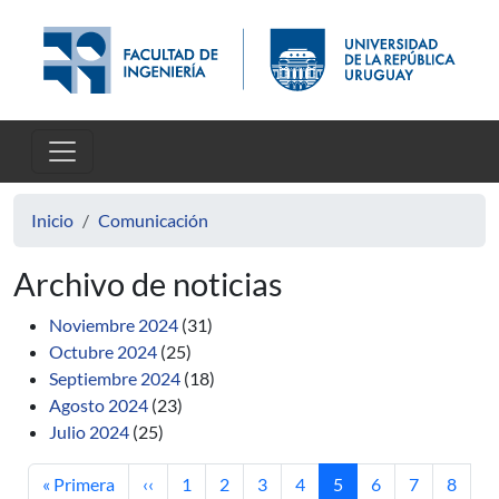
Pasar al contenido principal
Inicio
Comunicación
Archivo de noticias
Noviembre 2024
(31)
Octubre 2024
(25)
Septiembre 2024
(18)
Agosto 2024
(23)
Julio 2024
(25)
Primera página
Página anterior
Página
Página
Página
Página
Página actual
Página
Página
Página
« Primera
‹‹
1
2
3
4
5
6
7
8