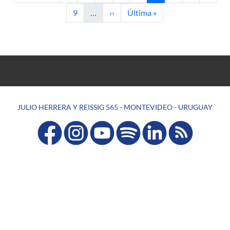
Página
Siguiente página
Última página
9
…
››
Última »
JULIO HERRERA Y REISSIG 565 - MONTEVIDEO - URUGUAY