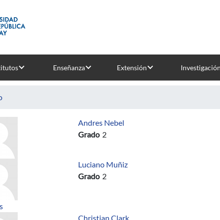
titutos
Enseñanza
Extensión
Investigació
o
Andres Nebel
Grado
2
Luciano Muñiz
Grado
2
sobre Taller para Fortalecer Habilidades Blandas
s
Christian Clark