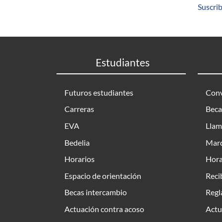
Suscrib
Estudiantes
Futuros estudiantes
Conv
Carreras
Beca
EVA
Llam
Bedelia
Marc
Horarios
Hora
Espacio de orientación
Reci
Becas intercambio
Regl
Actuación contra acoso
Actu