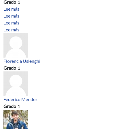
Grado
1
sobre Programación Imperativa
Lee más
sobre Ingeniería de bioprocesos
Lee más
sobre Analysis and computation of a nonlinear Kortewe
Lee más
sobre Stability analysis for a fully discrete spectral sc
Lee más
Florencia Uslenghi
Grado
1
Federico Mendez
Grado
1