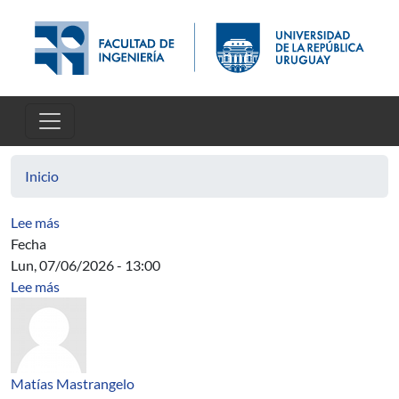
Pasar al contenido principal
Inicio
sobre Actions of solvable Baumslag-Solitar groups on 
Lee más
Fecha
Lun, 07/06/2026 - 13:00
sobre Acta Directiva
Lee más
Matías Mastrangelo