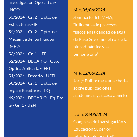
Investigación Operativa -
INCO
Mié, 05/06/2024
55/2024 - Gr. 2 - Dpto. de
Seminario del IMFIA,
Estructuras - IET
“Influencia de procesos
54/2024 - Gr. 2 - Dpto. de
físicos en la calidad de agua
Mecánica de los Fluidos -
de Paso Severino: el rol de la
IMFIA
hidrodinámica y la
53/2024 - Gr. 1 - IFFI
temperatura”
52/2024 - BECARIO - Gpo.
Optica Aplicada - IFFI
Mié, 12/06/2024
51/2024 - Becario - UEFI
Jorge Pullin: dará una charla
50/2024 - Gr. 1 - Dpto. de
sobre publicaciones
Ing. de Reactores - IIQ
académicas y acceso abierto
49/2024 - BECARIO - Eq. Esc
G - Gr. 1 - UEFI
Dom, 23/06/2024
Congreso de Investigación y
Educación Superior
Interdisciplinaria (IEI)