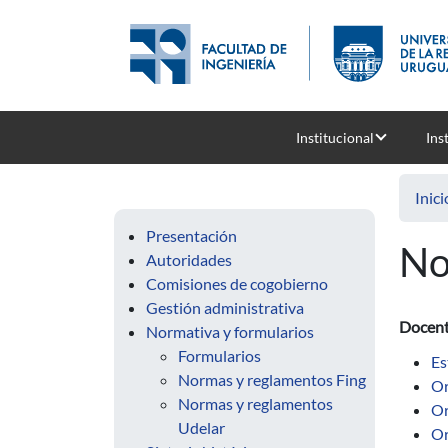
Pasar al contenido principal
Institucional
Ins
Inici
Presentación
No
Autoridades
Comisiones de cogobierno
Gestión administrativa
Docen
Normativa y formularios
Formularios
Es
Normas y reglamentos Fing
Or
Normas y reglamentos
Or
Udelar
Or