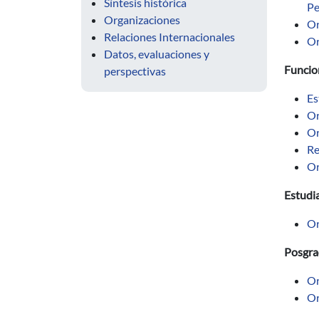
Síntesis histórica
Pe
Organizaciones
Or
Relaciones Internacionales
Or
Datos, evaluaciones y
Funcio
perspectivas
Es
Or
Or
Re
Or
Estudi
Or
Posgr
Or
Or