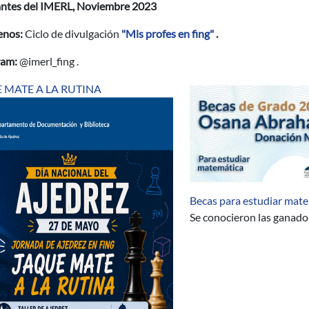
antes del IMERL, Noviembre 2023
enos:
Ciclo de divulgación
"Mis profes en fing"
.
ram:
@imerl_fing .
 MATE A LA RUTINA
Becas para estudiar mat
Se conocieron las ganador