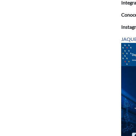
Integr
Conoc
Instag
JAQUE