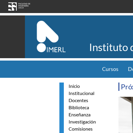
Pasar al contenido principal
Instituto
Cursos
D
Pró
Inicio
Institucional
Resum
Docentes
Biblioteca
Enseñanza
Investigación
Comisiones