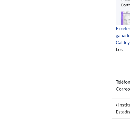
Excelen
ganado
Caldey
Los
Teléfo
Correo
‹
Instit
Estadís