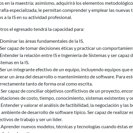
os en la maestría; asimismo, adquirirá los elementos metodológico
rafía especializada, le permitan comprender y emplear las nuevas 
os a la IS en su actividad profesional.
tros el egresado tendrá la capacidad para:
ominar las áreas fundamentales de la IS.
er capaz de tomar decisiones éticas y practicar un comportamient
ntender la relación entre IS e Ingeniería de Sistemas y ser capaz de
stemas en la IS.
er un integrante efectivo de un equipo, incluyendo equipos que 
derar un área del desarrollo o mantenimiento de software. Para es
rrectamente tanto de forma oral como escrita.
Ser capaz de conciliar objetivos conflictivos de un proyecto, en
mitaciones de costo, tiempo, conocimiento, sistemas existentes y o
Entender y valorar el análisis de factibilidad, la negociación y la
 ambiente de desarrollo de software típico. Ser capaz de realizar e
ectivos de trabajo y ser un líder.
Aprender nuevos modelos, técnicas y tecnologías cuando éstas eme