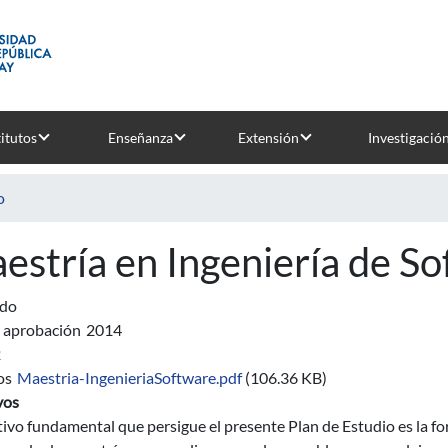
titutos
Enseñanza
Extensión
Investigació
o
estría en Ingeniería de S
ado
 aprobación
2014
2
os
Maestria-IngenieriaSoftware.pdf
(106.36 KB)
vos
tivo fundamental que persigue el presente Plan de Estudio es la 