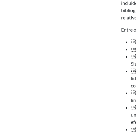
incluid
bibliog
relativ
Entre o
D
S
E
Si
S
li
co
 
li
 
un
ef
 