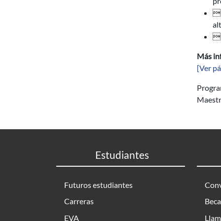
pr
 
al
 
Más in
[Ver pá
Progr
Maestr
Estudiantes
Futuros estudiantes
Conv
Carreras
Beca
EVA
Llam