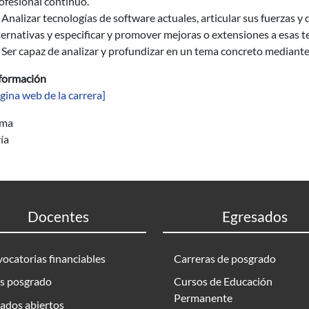
ofesional continuo.
Analizar tecnologías de software actuales, articular sus fuerzas y
ternativas y especificar y promover mejoras o extensiones a esas t
Ser capaz de analizar y profundizar en un tema concreto mediante 
formación
gina web de la carrera]
ama
ía
Docentes
Egresados
ocatorias financiables
Carreras de posgrado
s posgrado
Cursos de Educación
Permanente
ados abiertos