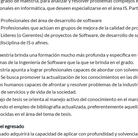
l grado de maestría, para analizar y resolver problemas complejos en
onales en informática, que deseen especializarse en el área IS. Par
Profesionales del área de desarrollo de software
Profesionales que actúan en grupos de mejora de la calidad de pr
Líderes (o Gerentes) de proyectos de Software, de desarrollo de s
 disciplina de IS o afines.
estría brinda una formación mucho más profunda y específica en t
inas de la Ingeniería de Software que la que se brinda en el grado.
tría apunta a lograr profesionales capaces de abordar con solven
. Se busca promover la actualización de los conocimientos en las dis
s humanos capaces de afrontar y resolver problemas de la industr
 de servicios y de vida de la sociedad.
ajo de tesis se orienta al manejo activo del conocimiento en el mar
ndo el empleo de bibliografía actualizada, preferentemente aquell
ocidas en el área del tema de tesis.
del egresado
sado adquirirá la capacidad de aplicar con profundidad y solvencia