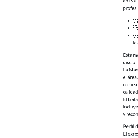
en IS a
profesi
 
 
 
la
Esta ma
discipl
La Maes
el área
recurso
calidad
El trab
incluye
y recon
Perfil 
El egre