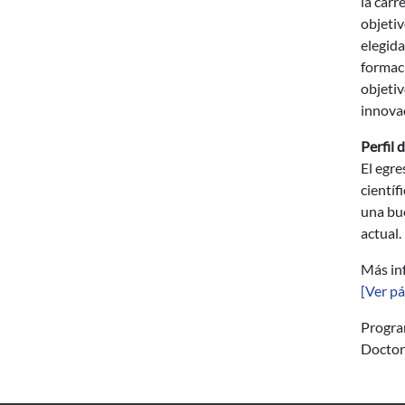
la carr
objetiv
elegida
formac
objetiv
innova
Perfil 
El egre
científ
una bue
actual.
Más in
[Ver pá
Progr
Docto