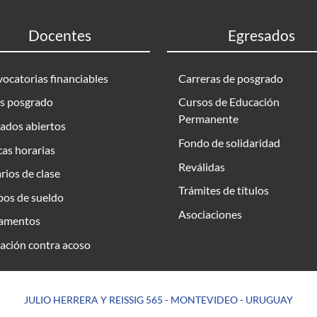
Docentes
Egresados
ocatorias financiables
Carreras de posgrado
s posgrado
Cursos de Educación
Permanente
ados abiertos
Fondo de solidaridad
as horarias
Reválidas
rios de clase
Trámites de títulos
bos de sueldo
Asociaciones
amentos
ación contra acoso
JULIO HERRERA Y REISSIG 565 - MONTEVIDEO - URUGUAY