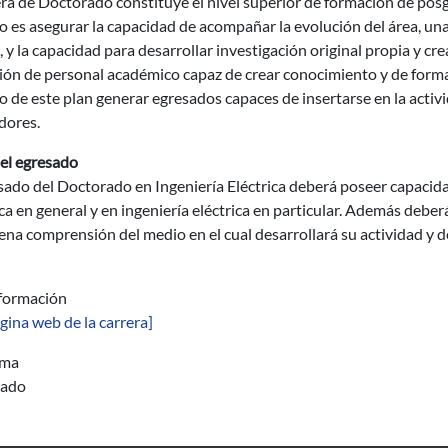
era de Doctorado constituye el nivel superior de formación de posgr
o es asegurar la capacidad de acompañar la evolución del área, un
, y la capacidad para desarrollar investigación original propia y c
ión de personal académico capaz de crear conocimiento y de forma
o de este plan generar egresados capaces de insertarse en la acti
dores.
del egresado
sado del Doctorado en Ingeniería Eléctrica deberá poseer capacida
ica en general y en ingeniería eléctrica en particular. Además de
na comprensión del medio en el cual desarrollará su actividad y de
formación
gina web de la carrera]
ama
rado