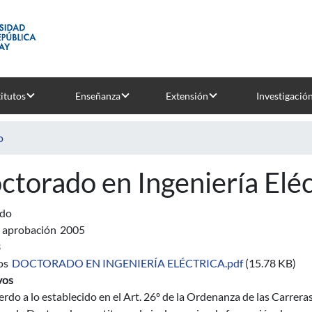
titutos
Enseñanza
Extensión
Investigació
o
ctorado en Ingeniería Eléc
ado
 aprobación
2005
3
os
DOCTORADO EN INGENIERÍA ELÉCTRICA.pdf
(15.78 KB)
vos
rdo a lo establecido en el Art. 26º de la Ordenanza de las Carrera