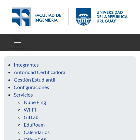
Pasar al contenido principal
Integrantes
Autoridad Certificadora
Gestión Estudiantil
Configuraciones
Servicios
Nube Fing
Wi-Fi
GitLab
EduRoam
Calendarios
Office 365