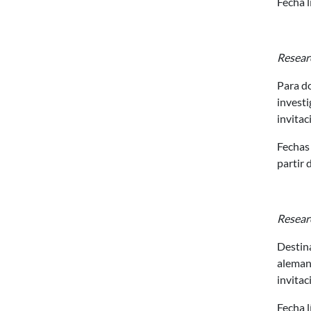
Fecha l
Resear
Para do
investi
invitac
Fechas 
partir 
Resear
Destina
alemana
invitac
Fecha l