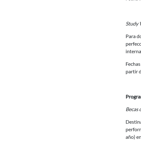
Study V
Para do
perfecc
interna
Fechas 
partir 
Progra
Becas 
Destina
perform
año) en