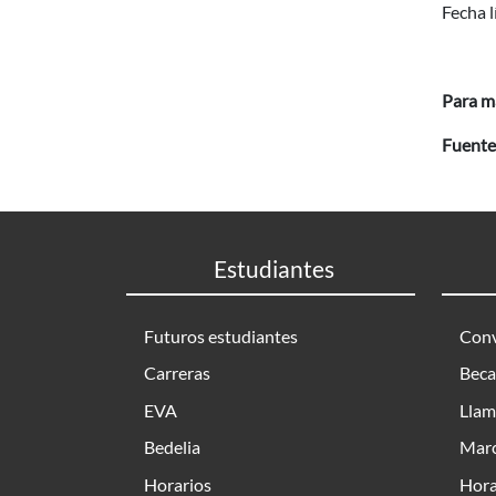
Fecha l
Para m
Fuente
Estudiantes
Futuros estudiantes
Conv
Carreras
Beca
EVA
Llam
Bedelia
Marc
Horarios
Hora