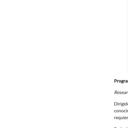
Progra
Resear
Dirigid
conocim
requier