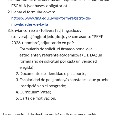
ESCALA (ver bases, obligatorio).
Llenar el formulario web:
https://www.fing.edu.uy/es/form/registro-de-
movilidades-de-la-fa
Enviar correo a <
tolivera
[at]
fing.edu.uy
(tolivera[at]fing[dot]edu[dot]uy)
> con asunto "PEEP
2026 + nombre", adjuntando en pdf:
Formulario de solicitud firmado por el o la
estudiante y referente académico/a (DT, DA; un
formulario de solicitud por cada universidad
elegida);
Documento de identidad o pasaporte;
Escolaridad de posgrado y/o constancia que pruebe
inscripción en el posgrado;
Currículum Vitae;
Carta de motivación.
La universidad de destino podrá pedir documentación