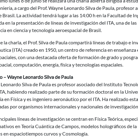
imo lunes 8 de junio se realizará una charla abierta dirigida a est
niería, a cargo del Prof. Wayne Leonardo Silva de Paula, profesor 
e Brasil. La actividad tendrá lugar a las 14:00 h en la Facultad de I
a en la presentación de líneas de investigación del ITA, una de las 
cia en ciencia y tecnología aeroespacial de Brasil.
 la charla, el Prof. Silva de Paula compartirá líneas de trabajo e i
tica (ITA) creado en 1950, un centro de referencia en enseñanza e
aciales, con una destacada oferta de formación de grado y posgra
acial, computación, energía, física y tecnologías espaciales.
io – Wayne Leonardo Silva de Paula
eonardo Silva de Paula es profesor asociado del Instituto Tecnoló
ITA, habiendo realizado parte de su formación doctoral en la Unive
a en Física y es ingeniero aeronáutico por el ITA. Ha realizado est
adas por organismos internacionales y nacionales de investigación
ncipales líneas de investigación se centran en Física Teórica, esp
bativos en Teoría Cuántica de Campos, modelos holográficos de l
 en espaciotiempos curvos y Cosmología.