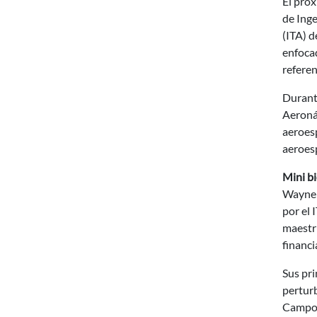
El próx
de Inge
(ITA) d
enfocad
referen
Durante
Aeronáu
aeroesp
aeroesp
Mini b
Wayne L
por el 
maestrí
financi
Sus pri
pertur
Campos