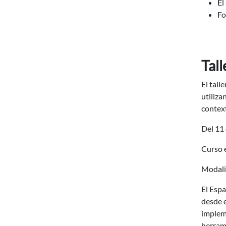
El
Fo
Tall
El tall
utiliza
context
Del 11 
Curso e
Modalid
El Esp
desde e
impleme
herrami