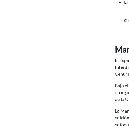
Di
Ci
Mara
El Espa
Interdi
Cenur L
Bajo el
otorgar
de la U
La Mara
edició
enfoqu