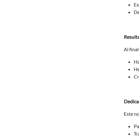
Ex
De
Result
Al fina
Ha
He
Cr
Dedicac
Este no
Pa
Tr