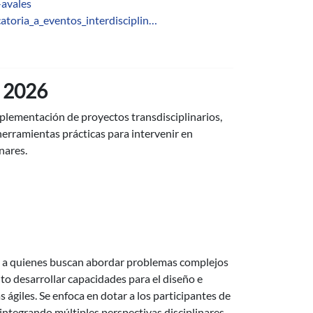
-avales
catoria_a_eventos_interdisciplin…
ón 2026
mplementación de proyectos transdisciplinarios,
 herramientas prácticas para intervenir en
nares.
da a quienes buscan abordar problemas complejos
to desarrollar capacidades para el diseño e
ágiles. Se enfoca en dotar a los participantes de
integrando múltiples perspectivas disciplinares.