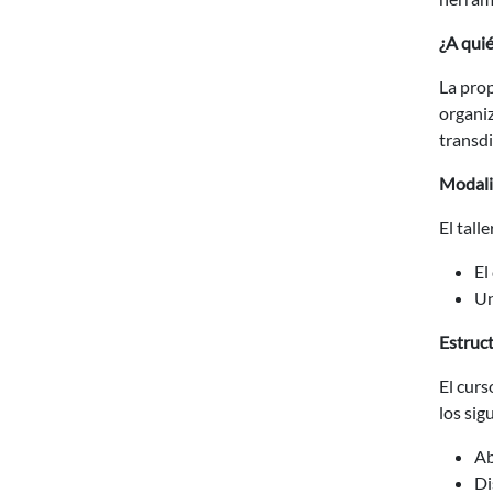
¿A quié
La prop
organiz
transdi
Modali
El tall
El
Un
Estruct
El curs
los sig
Ab
Di