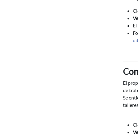
Ci
Ve
El
Fo
ud
Con
El prop
de trab
Se enti
tallere
Ci
Ve