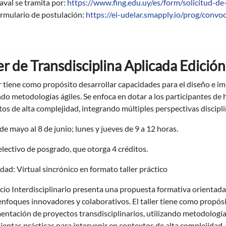
 aval se tramita por:
https://www.fing.edu.uy/es/form/solicitud-de
rmulario de postulación:
https://ei-udelar.smapply.io/prog/convo
er de Transdisciplina Aplicada Edici
er tiene como propósito desarrollar capacidades para el diseño e i
ndo metodologías ágiles. Se enfoca en dotar a los participantes de
os de alta complejidad, integrando múltiples perspectivas discipli
de mayo al 8 de junio; lunes y jueves de 9 a 12 horas.
lectivo de posgrado, que otorga 4 créditos.
ad: Virtual sincrónico en formato taller práctico
acio Interdisciplinario presenta una propuesta formativa orienta
nfoques innovadores y colaborativos. El taller tiene como propósi
ntación de proyectos transdisciplinarios, utilizando metodologías 
entas prácticas para intervenir en contextos de alta complejidad, 