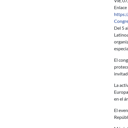
Vie, 0
Enlace
https:
Congr
Del 5 a
Latino
organi
especia
El cong
protecc
invitad
La acti
Europa,
en el á
El even
Repúbli