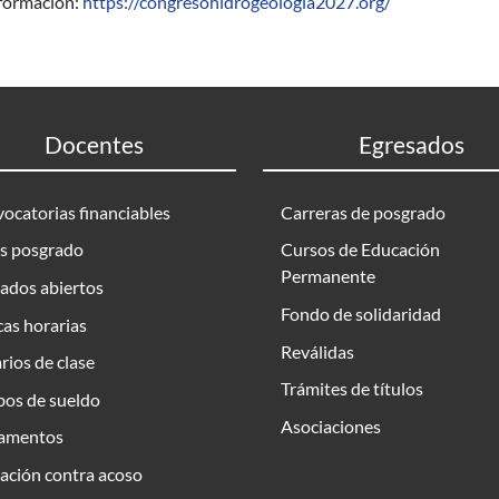
formación:
https://congresohidrogeologia2027.org/
Docentes
Egresados
ocatorias financiables
Carreras de posgrado
s posgrado
Cursos de Educación
Permanente
ados abiertos
Fondo de solidaridad
as horarias
Reválidas
rios de clase
Trámites de títulos
bos de sueldo
Asociaciones
amentos
ación contra acoso