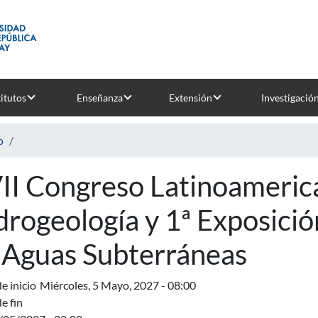
titutos
Enseñanza
Extensión
Investigació
o
II Congreso Latinoameric
drogeología y 1ª Exposici
 Aguas Subterráneas
e inicio
Miércoles, 5 Mayo, 2027 - 08:00
e fin