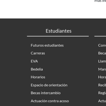
Más in
Estudiantes
Futuros estudiantes
Conv
Carreras
Beca
EVA
Llam
Bedelia
Marc
Horarios
Hora
Espacio de orientación
Reci
Becas intercambio
Regl
Actuación contra acoso
Actu