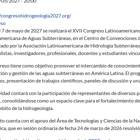
7/05/2027 - 20:00
//congresohidrogeologia2027.org/
eso
l 7 de mayo de 2027 se realizará el XVII Congreso Latinoamericano
americana de Aguas Subterráneas, en el Centro de Convenciones d
zado por la Asociación Latinoamericana de Hidrología Subterránea
listas, investigadores, profesionales, docentes y estudiantes vincul
reso tiene como objetivo promover el intercambio de conocimientos
ión y gestión de las aguas subterráneas en América Latina. El prog
os, presentación de trabajos científicos, paneles de discusión y una
vidad contará con la participación de representantes de diversos 
 consolidándose como un espacio clave para el fortalecimiento de r
mbito de la hidrogeología.
to cuenta con el apoyo del Área de Tecnologías y Ciencias de la Nat
ca, que en sesión ordinaria de fecha 24 de marzo de 2026 resolvió 