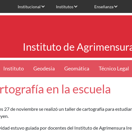
Institucional
Institutos
Enseñanza
Instituto de Agrimensur
Instituto
Geodesia
Geomática
Técnico Legal
rtografía en la escuela
es 27 de noviembre se realizó un taller de cartografía para estudia
yen.
vidad estuvo guiada por docentes del Instituto de Agrimensura Ir