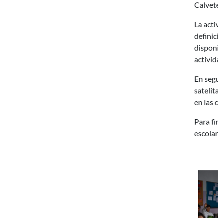
Calvete
La acti
definic
disponi
activid
En segu
satelit
en las 
Para fi
escolar