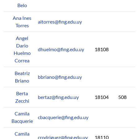
Belo
Ana Ines
aitorres@fing.edu.uy
Torres
Angel
Dario
dhuelmo@fing.edu.uy
18108
Huelmo
Correa
Beatriz
bbriano@fing.edu.uy
Briano
Berta
bertaz@fing.edu.uy
18104
508
Zecchi
Camila
cbacquerie@fing.edu.uy
Bacquerie
Camila
crodriguez@fing.edu.uy
18110