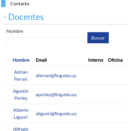
Contacto
- Docentes
Nombre
Nombre
Email
Interno
Oficina
i
Adrian
aferrari@fing.edu.uy
Ferrari
Agustín
aporley@fing.edu.uy
Porley
Alberto
aliguori@fing.edu.uy
Liguori
Alfredo