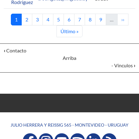
Rodríguez
Página actual
Página
Página
Página
Página
Página
Página
Página
Página
Siguient
1
2
3
4
5
6
7
8
9
…
››
Última página
Último »
‹
Contacto
Arriba
- Vínculos
›
JULIO HERRERA Y REISSIG 565 - MONTEVIDEO - URUGUAY