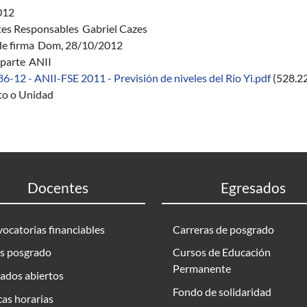
012
es Responsables
Gabriel Cazes
de firma
Dom, 28/10/2012
parte
ANII
86-12 - ANII-FSE 2011 - Previsión de niveles del Río Yi.pdf
(528.2
uto o Unidad
Docentes
Egresados
ocatorias financiables
Carreras de posgrado
s posgrado
Cursos de Educación
Permanente
ados abiertos
Fondo de solidaridad
as horarias