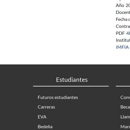
Año
2
Docent
Fecha 
Contra
PDF
4
Instit
IMFIA
Estudiantes
Futuros estudiantes
Conv
Carreras
Beca
EVA
Llam
Bedelia
Marc