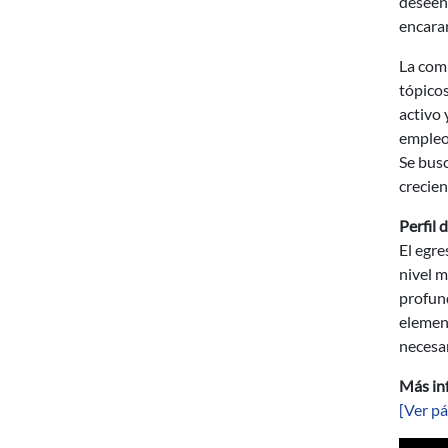
deseen
encarar
La comp
tópicos
activo 
empleo 
Se busc
crecien
Perfil 
El egre
nivel m
profund
element
necesa
Más in
[Ver pá