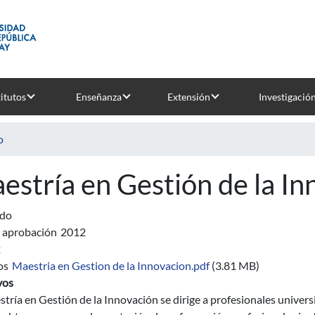
titutos
Enseñanza
Extensión
Investigació
o
estría en Gestión de la In
ado
 aprobación
2012
2
os
Maestria en Gestion de la Innovacion.pdf
(3.81 MB)
vos
tría en Gestión de la Innovación se dirige a profesionales univers