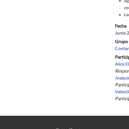
Ap
co
La
Fecha
Junio 
Grupo 
Contam
Partic
Alice E
Respon
Joaquí
Partic
Valent
Partic