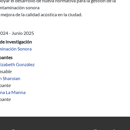
oyar el desarrollo de nueva normativa para la gestión de la
ntaminación sonora
 mejora de la calidad acústica en la ciudad.
2024
-
Junio 2025
de investigación
inación Sonora
ipantes
lizabeth González
sable
n Sharoian
ipante
ina La Manna
ipante