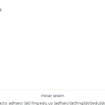
d
Iniciar sesión
acto:
adfisecr
[at]
fing.edu.uy
(adfisecr[at]fing[dot]edu[d