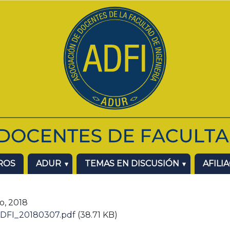
ROS
ADUR
TEMAS EN DISCUSIÓN
AFILI
o, 2018
ADFI_20180307.pdf
(38.71 KB)