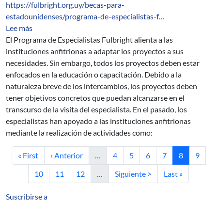
https://fulbright.org.uy/becas-para-
estadounidenses/programa-de-especialistas-f…
sobre Programa de Especialistas Fulbright
Lee más
El Programa de Especialistas Fulbright alienta a las
instituciones anfitrionas a adaptar los proyectos a sus
necesidades. Sin embargo, todos los proyectos deben estar
enfocados en la educación o capacitación. Debido a la
naturaleza breve de los intercambios, los proyectos deben
tener objetivos concretos que puedan alcanzarse en el
transcurso de la visita del especialista. En el pasado, los
especialistas han apoyado a las instituciones anfitrionas
mediante la realización de actividades como:
Primera página
Página anterior
Página
Página
Página
Página
Página actu
Págin
« First
‹ Anterior
…
4
5
6
7
8
9
Página
Página
Página
Siguiente página
Última página
10
11
12
…
Siguiente >
Last »
Suscribirse a