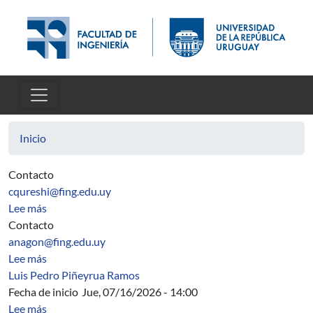
Pasar al contenido principal
Inicio
Contacto
cqureshi@fing.edu.uy
sobre Horarios
Lee más
Contacto
anagon@fing.edu.uy
sobre Comisión Distribución de Tareas
Lee más
Luis Pedro Piñeyrua Ramos
Fecha de inicio
Jue, 07/16/2026 - 14:00
sobre Charla sobre aprendizaje automático distribuido y 
Lee más