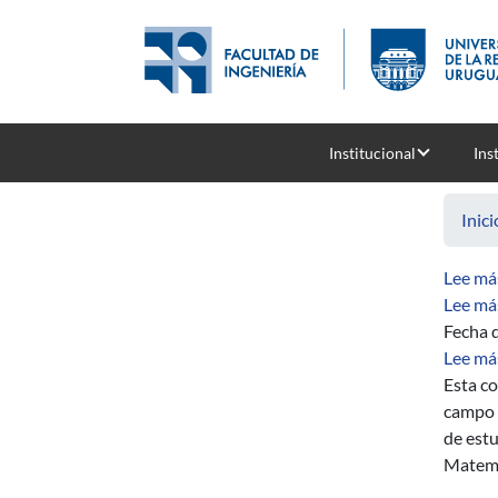
Pasar al contenido principal
Institucional
Ins
Inici
Lee má
Lee má
Fecha d
Lee má
Esta co
campo d
de estu
Matemát