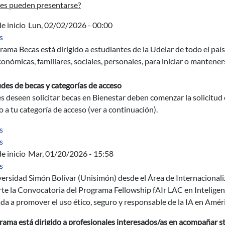
es pueden presentarse?
e inicio
Lun, 02/02/2026 - 00:00
sobre Programa Becas de Bienestar Universitario
s
rama Becas está dirigido a estudiantes de la Udelar de todo el pa
onómicas, familiares, sociales, personales, para iniciar o manteners
udes de becas y categorías de acceso
 deseen solicitar becas en Bienestar deben comenzar la solicitud 
 a tu categoría de acceso (ver a continuación).
sobre Hidráulica en suelos y transporte de contaminantes: teoría
s
sobre Tratamiento y Valorización de Residuos Sólidos
s
e inicio
Mar, 01/20/2026 - 15:58
sobre Programa Fellowship Fair Lac en Inteligencia Artificial Re
s
versidad Simón Bolívar (Unisimón) desde el Área de Internacional
e la Convocatoria del Programa Fellowship fAIr LAC en Inteligenci
da a promover el uso ético, seguro y responsable de la IA en Améric
grama está dirigido a profesionales interesados/as en acompañar