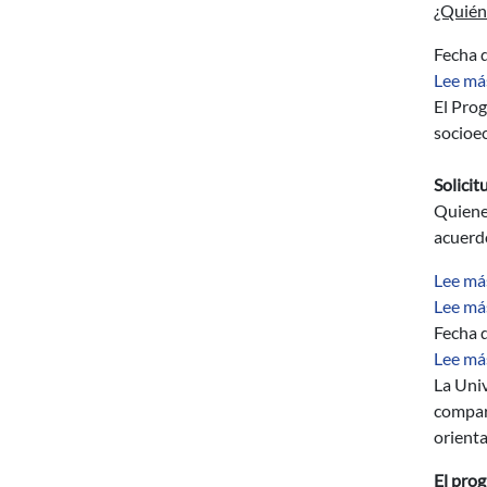
¿Quién
Fecha d
Lee má
El Prog
socioec
Solicit
Quienes
acuerdo
Lee má
Lee má
Fecha d
Lee má
La Uni
compart
orienta
El pro