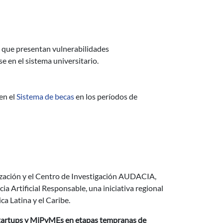
ís que presentan vulnerabilidades
e en el sistema universitario.
en el
Sistema de becas
en los períodos de
 y práctica de geotécnica y ambiente
sponsable de la Universidad Simón Bolívar
ización y el Centro de Investigación AUDACIA,
a Artificial Responsable, una iniciativa regional
a Latina y el Caribe.
 startups y MiPyMEs en etapas tempranas de