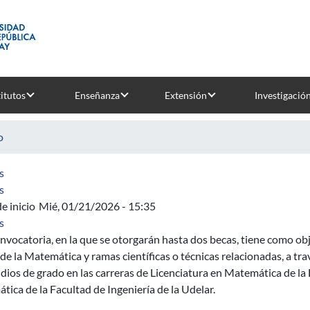
titutos
Enseñanza
Extensión
Investigació
o
sobre Modelización del riesgo relacionado con amenazas natural
s
sobre Aprendizaje automático en interfaces cerebro-computado
s
e inicio
Mié, 01/21/2026 - 15:35
sobre Becas Osana Abrahamian - Donación Markarian Estudio d
s
nvocatoria, en la que se otorgarán hasta dos becas, tiene como ob
e la Matemática y ramas científicas o técnicas relacionadas, a tra
dios de grado en las carreras de Licenciatura en Matemática de la 
ica de la Facultad de Ingeniería de la Udelar.