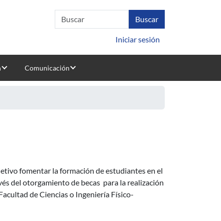
Iniciar sesión
n
Comunicación
es
ra
e grado en Matemática
jetivo fomentar la formación de estudiantes en el
vés del otorgamiento de becas para la realización
Facultad de Ciencias o Ingeniería Físico-