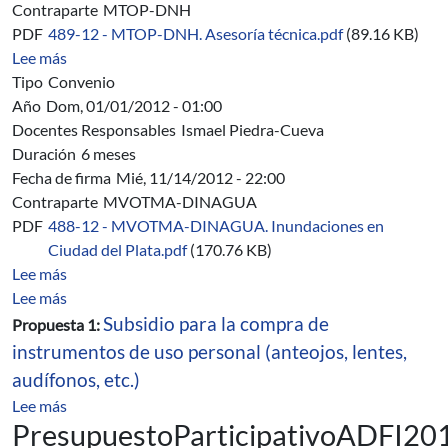
Contraparte
MTOP-DNH
PDF
489-12 - MTOP-DNH. Asesoría técnica.pdf
(89.16 KB)
sobre 489/12 - MTOP-DNH. Convenio Específico de Ase
Lee más
Tipo
Convenio
Año
Dom, 01/01/2012 - 01:00
Docentes Responsables
Ismael Piedra-Cueva
Duración
6 meses
Fecha de firma
Mié, 11/14/2012 - 22:00
Contraparte
MVOTMA-DINAGUA
PDF
488-12 - MVOTMA-DINAGUA. Inundaciones en
Ciudad del Plata.pdf
(170.76 KB)
sobre 488/12 - MVOTMA-DINAGUA. Estudio de inundac
Lee más
sobre Presupuesto Participativo ADFI 2012
Lee más
Subsidio para la compra de
Propuesta 1:
instrumentos de uso personal (anteojos, lentes,
audífonos, etc.)
sobre Presupuesto Participativo ADFI 2012
Lee más
PresupuestoParticipativoADFI20