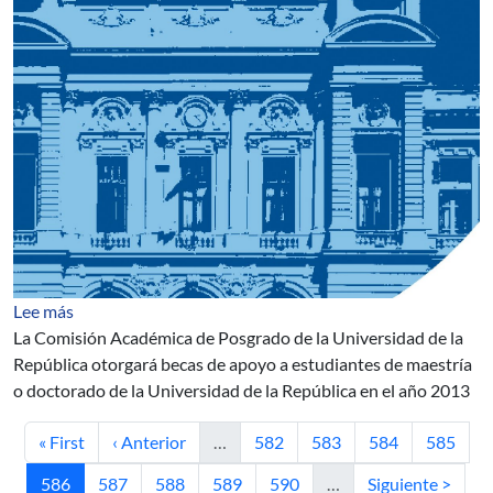
sobre Becas de Apoyo a Posgrados
Lee más
La Comisión Académica de Posgrado de la Universidad de la
República otorgará becas de apoyo a estudiantes de maestría
o doctorado de la Universidad de la República en el año 2013
Primera página
Página anterior
Página
Página
Página
Página
« First
‹ Anterior
…
582
583
584
585
Página actual
Página
Página
Página
Página
Siguiente página
586
587
588
589
590
…
Siguiente >