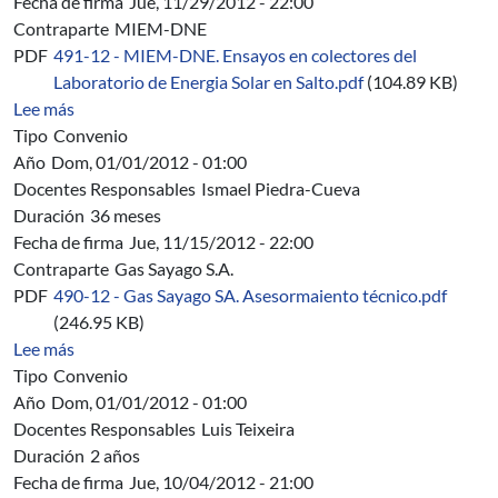
Fecha de firma
Jue, 11/29/2012 - 22:00
Contraparte
MIEM-DNE
PDF
491-12 - MIEM-DNE. Ensayos en colectores del
Laboratorio de Energia Solar en Salto.pdf
(104.89 KB)
sobre 491/12 - MIEM-DNE. Ensayos térmicos de eficiencia
Lee más
Tipo
Convenio
Año
Dom, 01/01/2012 - 01:00
Docentes Responsables
Ismael Piedra-Cueva
Duración
36 meses
Fecha de firma
Jue, 11/15/2012 - 22:00
Contraparte
Gas Sayago S.A.
PDF
490-12 - Gas Sayago SA. Asesormaiento técnico.pdf
(246.95 KB)
sobre 490/12 - Gas Sayago S.A. - Convenio de Asesoram
Lee más
Tipo
Convenio
Año
Dom, 01/01/2012 - 01:00
Docentes Responsables
Luis Teixeira
Duración
2 años
Fecha de firma
Jue, 10/04/2012 - 21:00