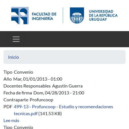
Pasar al contenido principal
Inicio
Tipo
Convenio
Año
Mar, 01/01/2013 - 01:00
Docentes Responsables
Agustin Guerra
Fecha de firma
Dom, 04/28/2013 - 21:00
Contraparte
Profuncoop
PDF
499-13 - Profuncoop - Estudio y recomendaciones
tecnicas.pdf
(141.53 KB)
sobre 499/13 - Profuncoop - Estudio y recomendación té
Lee más
Tipo
Convenio