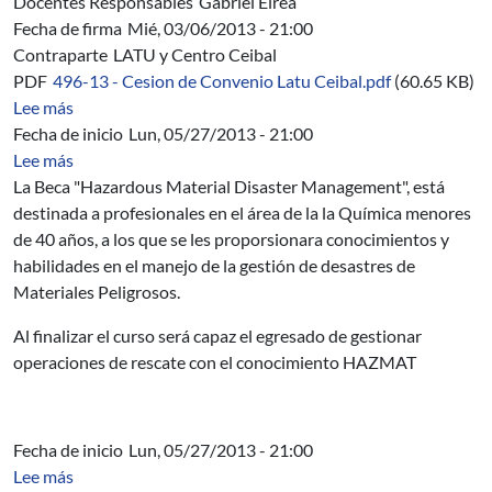
Docentes Responsables
Gabriel Eirea
Fecha de firma
Mié, 03/06/2013 - 21:00
Contraparte
LATU y Centro Ceibal
PDF
496-13 - Cesion de Convenio Latu Ceibal.pdf
(60.65 KB)
sobre 496/13 - Cesion del Convenio Específico LATU y 
Lee más
Fecha de inicio
Lun, 05/27/2013 - 21:00
sobre Hazardous Material Disaster Management
Lee más
La Beca "Hazardous Material Disaster Management", está
destinada a profesionales en el área de la la Química menores
de 40 años, a los que se les proporsionara conocimientos y
habilidades en el manejo de la gestión de desastres de
Materiales Peligrosos.
Al finalizar el curso será capaz el egresado de gestionar
operaciones de rescate con el conocimiento
HAZMAT
Fecha de inicio
Lun, 05/27/2013 - 21:00
sobre “Ciencia y Tecnología. ICT en la educación”
Lee más