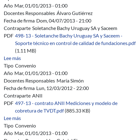
Año
Mar, 01/01/2013 - 01:00
Docentes Responsables
Álvaro Gutiérrez
Fecha de firma
Dom, 04/07/2013 - 21:00
Contraparte
Soletanche Bachy Uruguay SA y Saceem
PDF
498-13 - Soletanche Bachy Uruguay SA y Saceem -
Soporte técnico en control de calidad de fundaciones.pdf
(1.11 MB)
sobre 498/13 - Soletanche Bachy Uruguay SA y Saceem -
Lee más
Tipo
Convenio
Año
Mar, 01/01/2013 - 01:00
Docentes Responsables
María Simón
Fecha de firma
Lun, 12/03/2012 - 22:00
Contraparte
ANII
PDF
497-13 - contrato ANII Mediciones y modelo de
cobretura de TVDT.pdf
(885.33 KB)
sobre 497/13 - ANII - Mediciones y modelo de cobretura 
Lee más
Tipo
Convenio
Año
Mar, 01/01/2013 - 01:00