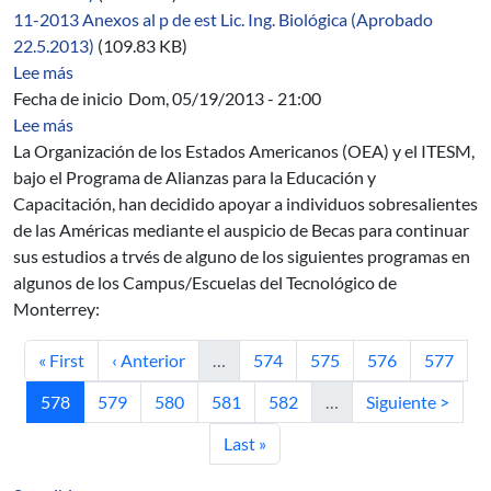
11-2013 Anexos al p de est Lic. Ing. Biológica (Aprobado
22.5.2013)
(109.83 KB)
sobre 09/2012-2014
Lee más
Fecha de inicio
Dom, 05/19/2013 - 21:00
sobre Beca: Instituto Tecnológico y de Estudios Super
Lee más
La Organización de los Estados Americanos (OEA) y el ITESM,
bajo el Programa de Alianzas para la Educación y
Capacitación, han decidido apoyar a individuos sobresalientes
de las Américas mediante el auspicio de Becas para continuar
sus estudios a trvés de alguno de los siguientes programas en
algunos de los Campus/Escuelas del Tecnológico de
Monterrey:
Primera página
Página anterior
Página
Página
Página
Página
« First
‹ Anterior
…
574
575
576
577
Página actual
Página
Página
Página
Página
Siguiente página
578
579
580
581
582
…
Siguiente >
Última página
Last »