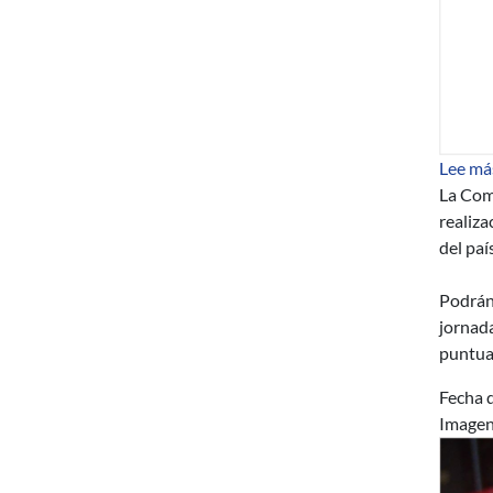
Lee má
La Comi
realiza
del país
Podrán 
jornad
puntual
Fecha d
Image