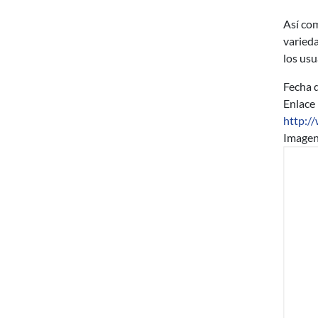
Así com
varieda
los usu
Fecha d
Enlace
http://
Image