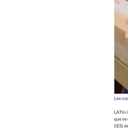
Lee má
LATIn i
que se 
(IES) d