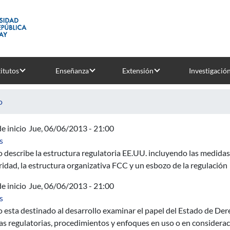
titutos
Enseñanza
Extensión
Investigació
o
e inicio
Jue, 06/06/2013 - 21:00
sobre Política de la Competencia para las Telecomunicaciones
s
o describe
la estructura regulatoria
EE.UU.
incluyendo
las medidas 
ridad,
la estructura organizativa
FCC
y un esbozo de
la
regulación
e inicio
Jue, 06/06/2013 - 21:00
sobre Las mejores prácticas en el Reglamento de las Telecomunic
s
o esta destinado al desarrollo examinar el papel del Estado de Der
as regulatorias, procedimientos y enfoques en uso o en considerac