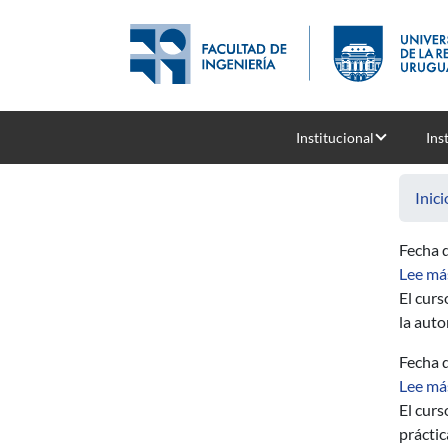
Pasar al contenido principal
Institucional
Ins
Inici
Fecha d
Lee má
El
curs
la auto
Fecha d
Lee má
El curs
práctic